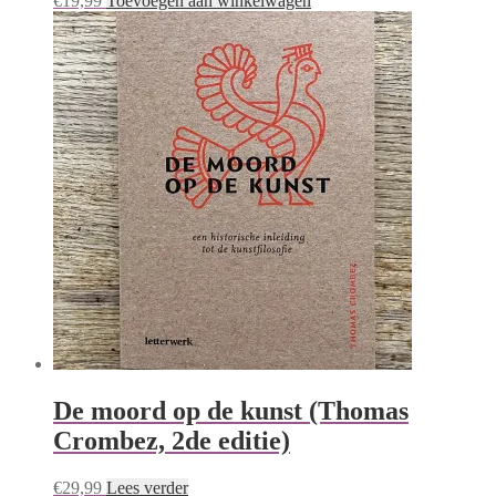
€
19,99
Toevoegen aan winkelwagen
De moord op de kunst (Thomas
Crombez, 2de editie)
€
29,99
Lees verder