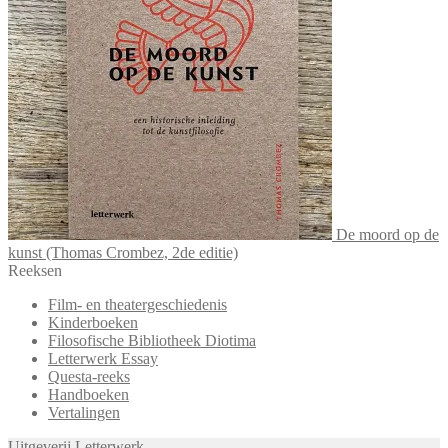
De moord op de
kunst (Thomas Crombez, 2de editie)
Reeksen
Film- en theatergeschiedenis
Kinderboeken
Filosofische Bibliotheek Diotima
Letterwerk Essay
Questa-reeks
Handboeken
Vertalingen
Uitgeverij Letterwerk