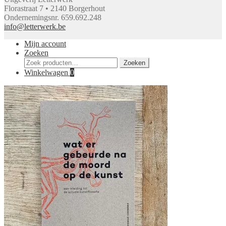
Florastraat 7 • 2140 Borgerhout
Ondernemingsnr. 659.692.248
info@letterwerk.be
Mijn account
Zoeken
Zoeken
Zoeken
naar:
Winkelwagen
0