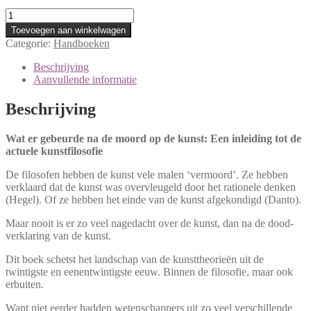
Wat
er
Toevoegen aan winkelwagen
gebeurde
Categorie:
Handboeken
na
de
Beschrijving
moord
Aanvullende informatie
op
de
Beschrijving
kunst
(Thomas
Wat er gebeurde na de moord op de kunst: Een inleiding tot de
Crombez)
actuele kunstfilosofie
aantal
De filosofen hebben de kunst vele malen ‘vermoord’. Ze hebben
verklaard dat de kunst was overvleugeld door het rationele denken
(Hegel). Of ze hebben het einde van de kunst afgekondigd (Danto).
Maar nooit is er zo veel nagedacht over de kunst, dan na de dood­
verklaring van de kunst.
Dit boek schetst het landschap van de kunsttheorieën uit de
twintigste en eenen­twintigste eeuw. Binnen de filosofie, maar ook
erbuiten.
Want niet eerder hadden weten­schappers uit zo veel verschillende