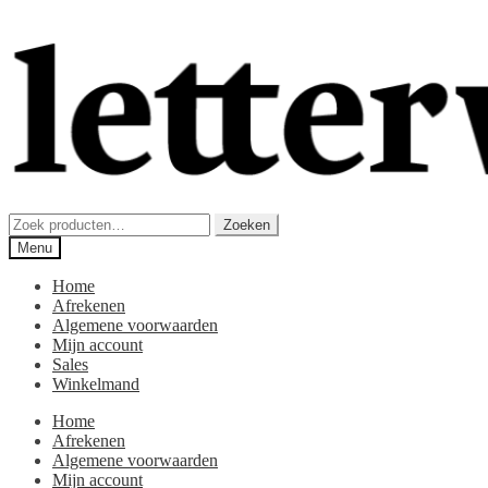
Ga
Ga
door
direct
naar
naar
navigatie
de
inhoud
Zoeken
Zoeken
naar:
Menu
Home
Afrekenen
Algemene voorwaarden
Mijn account
Sales
Winkelmand
Home
Afrekenen
Algemene voorwaarden
Mijn account