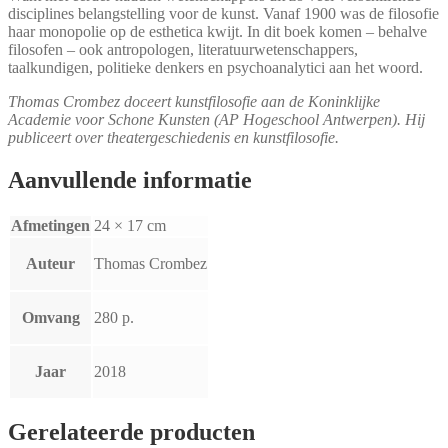
disciplines belang­stelling voor de kunst. Vanaf 1900 was de filosofie
haar monopolie op de esthetica kwijt. In dit boek komen – behalve
filosofen – ook antropologen, literatuur­wetenschappers,
taalkundigen, politieke denkers en psycho­analytici aan het woord.
Thomas Crombez doceert kunst­filo­sofie aan de Koninklijke
Academie voor Schone Kunsten (AP Hoge­school Antwerpen). Hij
publiceert over theater­geschiedenis en kunst­filosofie.
Aanvullende informatie
Afmetingen
24 × 17 cm
Auteur
Thomas Crombez
Omvang
280 p.
Jaar
2018
Gerelateerde producten